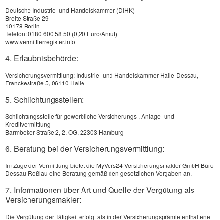
Deutsche Industrie- und Handelskammer (DIHK)
Breite Straße 29
Der eine liebt seinen Aufsitzrasenmäher, die
10178 Berlin
andere sammelt teure Schuhe. Und für manche
Telefon: 0180 600 58 50 (0,20 Euro/Anruf)
www.vermittlerregister.info
ist die neue Hi-Fi-Anlage das Wichtigste im
4. Erlaubnisbehörde:
Haus. Die Geschmäcker sind eben verschieden.
Fest steht: Mit der richtigen
Versicherungsvermittlung: Industrie- und Handelskammer Halle-Dessau,
Hausratversicherung schützen Sie, was Ihnen
Franckestraße 5, 06110 Halle
ganz persönlich am Herzen liegt. Denn die
5. Schlichtungsstellen:
Hausratversicherung ersetzt bei Verlust oder
Schlichtungsstelle für gewerbliche Versicherungs-, Anlage- und
Beschädigung den Neuwert Ihrer Einrichtungs-,
Kreditvermittlung
Wert- und Gebrauchsgegenstände.
Barmbeker Straße 2, 2. OG, 22303 Hamburg
6. Beratung bei der Versicherungsvermittlung:
Was zählt zum Hausrat?
Im Zuge der Vermittlung bietet die MyVers24 Versicherungsmakler GmbH Büro
Wogegen ist Ihr Hausrat versichert?
Dessau-Roßlau eine Beratung gemäß den gesetzlichen Vorgaben an.
7. Informationen über Art und Quelle der Vergütung als
Versicherungsmakler:
Beitrag berechnen!
Die Vergütung der Tätigkeit erfolgt als in der Versicherungsprämie enthaltene