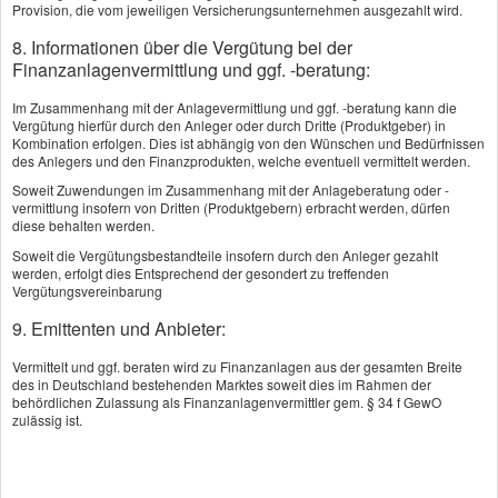
Berechnen Sie in wenigen Schritten Ihren
Provision, die vom jeweiligen Versicherungsunternehmen ausgezahlt wird.
individuellen Tarif
8. Informationen über die Vergütung bei der
Finanzanlagenvermittlung und ggf. -beratung:
Jetzt VHV-Beitrag berechnen!
Im Zusammenhang mit der Anlagevermittlung und ggf. -beratung kann die
Vergütung hierfür durch den Anleger oder durch Dritte (Produktgeber) in
Kombination erfolgen. Dies ist abhängig von den Wünschen und Bedürfnissen
des Anlegers und den Finanzprodukten, welche eventuell vermittelt werden.
Soweit Zuwendungen im Zusammenhang mit der Anlageberatung oder -
vermittlung insofern von Dritten (Produktgebern) erbracht werden, dürfen
diese behalten werden.
Angebot und Vergleich zur
Soweit die Vergütungsbestandteile insofern durch den Anleger gezahlt
Hausratversicherung anfordern!
werden, erfolgt dies Entsprechend der gesondert zu treffenden
Vergütungsvereinbarung
Wir erstellen Ihnen gerne ein
9. Emittenten und Anbieter:
Vergleichsangebot.
Vermittelt und ggf. beraten wird zu Finanzanlagen aus der gesamten Breite
des in Deutschland bestehenden Marktes soweit dies im Rahmen der
Angebot anfordern
behördlichen Zulassung als Finanzanlagenvermittler gem. § 34 f GewO
zulässig ist.