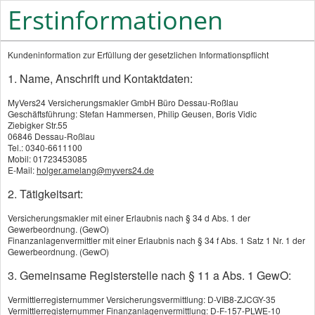
Erstinformationen
Kundeninformation zur Erfüllung der gesetzlichen Informationspflicht
1. Name, Anschrift und Kontaktdaten:
MyVers24 Versicherungsmakler GmbH Büro Dessau-Roßlau
Geschäftsführung: Stefan Hammersen, Philip Geusen, Boris Vidic
Hausratversicherung
Ziebigker Str.55
06846 Dessau-Roßlau
Tel.: 0340-6611100
Mobil: 01723453085
E-Mail:
holger.amelang@myvers24.de
2. Tätigkeitsart:
Versicherungsmakler mit einer Erlaubnis nach § 34 d Abs. 1 der
Gewerbeordnung. (GewO)
Finanzanlagenvermittler mit einer Erlaubnis nach § 34 f Abs. 1 Satz 1 Nr. 1 der
Gewerbeordnung. (GewO)
3. Gemeinsame Registerstelle nach § 11 a Abs. 1 GewO:
Vermittlerregisternummer Versicherungsvermittlung: D-VIB8-ZJCGY-35
Vermittlerregisternummer Finanzanlagenvermittlung: D-F-157-PLWE-10