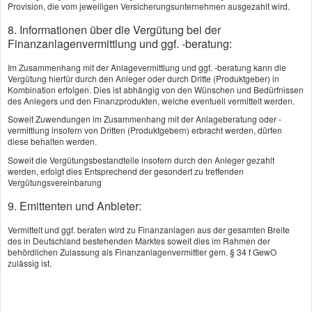
Provision, die vom jeweiligen Versicherungsunternehmen ausgezahlt wird.

0340/6611100
8. Informationen über die Vergütung bei der
Mo.- Fr. 08:00 - 12:00 Uhr
Finanzanlagenvermittlung und ggf. -beratung:
oder nach Vereinbarung
Im Zusammenhang mit der Anlagevermittlung und ggf. -beratung kann die
Vergütung hierfür durch den Anleger oder durch Dritte (Produktgeber) in

Rückrufwunsch
Kombination erfolgen. Dies ist abhängig von den Wünschen und Bedürfnissen
Ich rufe Sie zum gewünschten Zeitpunkt gerne
des Anlegers und den Finanzprodukten, welche eventuell vermittelt werden.
zurück
Soweit Zuwendungen im Zusammenhang mit der Anlageberatung oder -
vermittlung insofern von Dritten (Produktgebern) erbracht werden, dürfen
diese behalten werden.

holger.amelang@myvers24.de
Soweit die Vergütungsbestandteile insofern durch den Anleger gezahlt
Oder nutzen Sie das Kontaktformular
werden, erfolgt dies Entsprechend der gesondert zu treffenden
Vergütungsvereinbarung

Beratungstermin
9. Emittenten und Anbieter:
Hier können Sie direkt einen Beratungstermin
Vermittelt und ggf. beraten wird zu Finanzanlagen aus der gesamten Breite
vereinbaren
des in Deutschland bestehenden Marktes soweit dies im Rahmen der
behördlichen Zulassung als Finanzanlagenvermittler gem. § 34 f GewO
zulässig ist.
Impressum