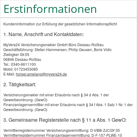
Erstinformationen
Kundeninformation zur Erfüllung der gesetzlichen Informationspflicht
1. Name, Anschrift und Kontaktdaten:
MyVers24 Versicherungsmakler GmbH Büro Dessau-Roßlau
Geschäftsführung: Stefan Hammersen, Philip Geusen, Boris Vidic
Ziebigker Str.55
06846 Dessau-Roßlau
Diese Karte wird von
Tel.: 0340-6611100
Mobil: 01723453085
einem Drittanbieter
E-Mail:
holger.amelang@myvers24.de
bereitgestellt und kann
2. Tätigkeitsart:
nur angezeigt werden,
wenn Sie Drittanbieter-
Versicherungsmakler mit einer Erlaubnis nach § 34 d Abs. 1 der
Gewerbeordnung. (GewO)
Cookies für Karten-
Finanzanlagenvermittler mit einer Erlaubnis nach § 34 f Abs. 1 Satz 1 Nr. 1 der
Gewerbeordnung. (GewO)
Einbindungen erlauben.
Sie können Ihre
3. Gemeinsame Registerstelle nach § 11 a Abs. 1 GewO:
Einwilligung jederzeit
Vermittlerregisternummer Versicherungsvermittlung: D-VIB8-ZJCGY-35
widerrufen. Nähere
Vermittlerregisternummer Finanzanlagenvermittlung: D-F-157-PLWE-10