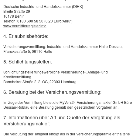
Informationen finden Sie
Deutsche Industrie- und Handelskammer (DIHK)
in der
Breite Straße 29
10178 Berlin
Datenschutzerklärung
.
Telefon: 0180 600 58 50 (0,20 Euro/Anruf)
www.vermittlerregister.info
4. Erlaubnisbehörde:
alle Cookies
erlauben
Versicherungsvermittlung: Industrie- und Handelskammer Halle-Dessau,
Franckestraße 5, 06110 Halle
5. Schlichtungsstellen:
nur Cookies für
Karten-
Schlichtungsstelle für gewerbliche Versicherungs-, Anlage- und
Einbindungen
Kreditvermittlung
erlauben
Barmbeker Straße 2, 2. OG, 22303 Hamburg
6. Beratung bei der Versicherungsvermittlung:
Im Zuge der Vermittlung bietet die MyVers24 Versicherungsmakler GmbH Büro
Dessau-Roßlau eine Beratung gemäß den gesetzlichen Vorgaben an.
7. Informationen über Art und Quelle der Vergütung als
Kontaktaufnahme
Versicherungsmakler:
Die Vergütung der Tätigkeit erfolgt als in der Versicherungsprämie enthaltene