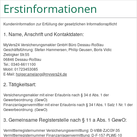
Erstinformationen
Kundeninformation zur Erfüllung der gesetzlichen Informationspflicht
1. Name, Anschrift und Kontaktdaten:
MyVers24 Versicherungsmakler GmbH Büro Dessau-Roßlau
Geschäftsführung: Stefan Hammersen, Philip Geusen, Boris Vidic
Kontaktieren Sie uns!
Ziebigker Str.55
06846 Dessau-Roßlau
Tel.: 0340-6611100
Vorname, Name: *
Mobil: 01723453085
E-Mail:
holger.amelang@myvers24.de
2. Tätigkeitsart:
E-Mail: *
Versicherungsmakler mit einer Erlaubnis nach § 34 d Abs. 1 der
Gewerbeordnung. (GewO)
Finanzanlagenvermittler mit einer Erlaubnis nach § 34 f Abs. 1 Satz 1 Nr. 1 der
Gewerbeordnung. (GewO)
3. Gemeinsame Registerstelle nach § 11 a Abs. 1 GewO:
Ihre Mitteilung *
Vermittlerregisternummer Versicherungsvermittlung: D-VIB8-ZJCGY-35
Vermittlerregisternummer Finanzanlagenvermittlung: D-F-157-PLWE-10