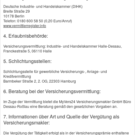
Deutsche Industrie- und Handelskammer (DIHK)
Breite Straße 29
10178 Berlin
Telefon: 0180 600 58 50 (0,20 Euro/Anruf)
www.vermittlerregister.info
4. Erlaubnisbehörde:
Ich bin einverstanden
, dass die eingegebenen
Versicherungsvermittlung: Industrie- und Handelskammer Halle-Dessau,
Daten zur Bearbeitung meines Anliegens verwendet
Franckestraße 5, 06110 Halle
werden (weitere Informationen und
5. Schlichtungsstellen:
Widerrufshinweise in der
Datenschutzerklärung
). *
Schlichtungsstelle für gewerbliche Versicherungs-, Anlage- und
Kreditvermittlung
absenden
Barmbeker Straße 2, 2. OG, 22303 Hamburg
6. Beratung bei der Versicherungsvermittlung:
Die Daten werden über eine sichere SSL-
Im Zuge der Vermittlung bietet die MyVers24 Versicherungsmakler GmbH Büro
Dessau-Roßlau eine Beratung gemäß den gesetzlichen Vorgaben an.
Verbindung übertragen.
7. Informationen über Art und Quelle der Vergütung als
* Pflichtfeld
Versicherungsmakler:
Die Vergütung der Tätigkeit erfolgt als in der Versicherungsprämie enthaltene