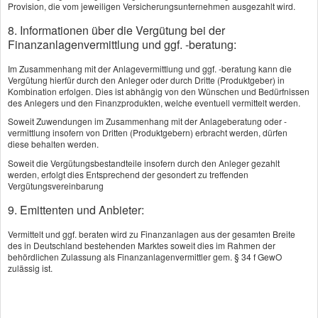
Hier erreichen Sie uns
Provision, die vom jeweiligen Versicherungsunternehmen ausgezahlt wird.
8. Informationen über die Vergütung bei der
Finanzanlagenvermittlung und ggf. -beratung:
Diese Karte wird von
Im Zusammenhang mit der Anlagevermittlung und ggf. -beratung kann die
einem Drittanbieter
Vergütung hierfür durch den Anleger oder durch Dritte (Produktgeber) in
Kombination erfolgen. Dies ist abhängig von den Wünschen und Bedürfnissen
bereitgestellt und kann
des Anlegers und den Finanzprodukten, welche eventuell vermittelt werden.
nur angezeigt werden,
Soweit Zuwendungen im Zusammenhang mit der Anlageberatung oder -
wenn Sie Drittanbieter-
vermittlung insofern von Dritten (Produktgebern) erbracht werden, dürfen
diese behalten werden.
Cookies für Karten-
Soweit die Vergütungsbestandteile insofern durch den Anleger gezahlt
Einbindungen erlauben.
werden, erfolgt dies Entsprechend der gesondert zu treffenden
Sie können Ihre
Vergütungsvereinbarung
Einwilligung jederzeit
9. Emittenten und Anbieter:
widerrufen. Nähere
Vermittelt und ggf. beraten wird zu Finanzanlagen aus der gesamten Breite
Informationen finden Sie
des in Deutschland bestehenden Marktes soweit dies im Rahmen der
in der
behördlichen Zulassung als Finanzanlagenvermittler gem. § 34 f GewO
zulässig ist.
Datenschutzerklärung
.
alle Cookies