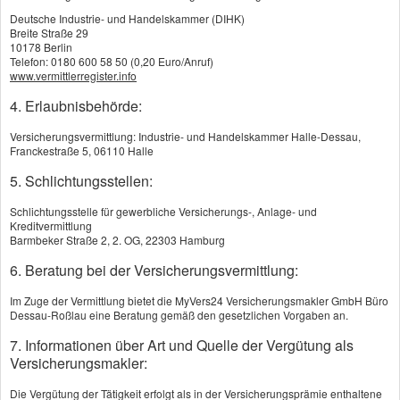
Deutsche Industrie- und Handelskammer (DIHK)
Breite Straße 29

0340/6611100
10178 Berlin
Telefon: 0180 600 58 50 (0,20 Euro/Anruf)
Mo.- Fr. 08:00 - 12:00 Uhr
www.vermittlerregister.info
oder nach Vereinbarung
4. Erlaubnisbehörde:

Rückrufwunsch
Versicherungsvermittlung: Industrie- und Handelskammer Halle-Dessau,
Ich rufe Sie zum gewünschten Zeitpunkt gerne
Franckestraße 5, 06110 Halle
zurück
5. Schlichtungsstellen:

holger.amelang@myvers24.de
Schlichtungsstelle für gewerbliche Versicherungs-, Anlage- und
Kreditvermittlung
Oder nutzen Sie das Kontaktformular
Barmbeker Straße 2, 2. OG, 22303 Hamburg
6. Beratung bei der Versicherungsvermittlung:

Beratungstermin
Hier können Sie direkt einen Beratungstermin
Im Zuge der Vermittlung bietet die MyVers24 Versicherungsmakler GmbH Büro
Dessau-Roßlau eine Beratung gemäß den gesetzlichen Vorgaben an.
vereinbaren
7. Informationen über Art und Quelle der Vergütung als
Versicherungsmakler:
Impressum
Die Vergütung der Tätigkeit erfolgt als in der Versicherungsprämie enthaltene