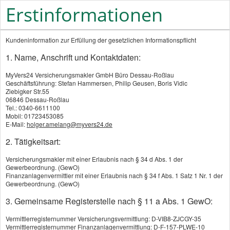
Erstinformationen
Kundeninformation zur Erfüllung der gesetzlichen Informationspflicht
1. Name, Anschrift und Kontaktdaten:
MyVers24 Versicherungsmakler GmbH Büro Dessau-Roßlau
Geschäftsführung: Stefan Hammersen, Philip Geusen, Boris Vidic
Dieser Service wird von einem externen Anbieter
Ziebigker Str.55
06846 Dessau-Roßlau
bereitgestellt |
Datenschutzerklärung
Tel.: 0340-6611100
Mobil: 01723453085
E-Mail:
holger.amelang@myvers24.de
Jetzt unverbindlich vergleichen!
2. Tätigkeitsart:
Versicherungsmakler mit einer Erlaubnis nach § 34 d Abs. 1 der
Gewerbeordnung. (GewO)
Finanzanlagenvermittler mit einer Erlaubnis nach § 34 f Abs. 1 Satz 1 Nr. 1 der
Datenschutzerklärung
Gewerbeordnung. (GewO)
3. Gemeinsame Registerstelle nach § 11 a Abs. 1 GewO:
Kontaktaufnahme
Vermittlerregisternummer Versicherungsvermittlung: D-VIB8-ZJCGY-35
Vermittlerregisternummer Finanzanlagenvermittlung: D-F-157-PLWE-10