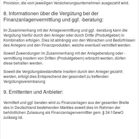
Provision, die vom jeweiligen Versicherungsunternehmen ausgezahlt wird.
Rechtliche Hinweise
8. Informationen über die Vergütung bei der
Finanzanlagenvermittlung und ggf. -beratung:
Datenschutz
Im Zusammenhang mit der Anlagevermittlung und ggf. -beratung kann die
Vergütung hierfür durch den Anleger oder durch Dritte (Produktgeber) in
Erstinformation
Kombination erfolgen. Dies ist abhängig von den Wünschen und Bedürfnissen
des Anlegers und den Finanzprodukten, welche eventuell vermittelt werden.
Beschwerden
Soweit Zuwendungen im Zusammenhang mit der Anlageberatung oder -
vermittlung insofern von Dritten (Produktgebern) erbracht werden, dürfen
diese behalten werden.
Cookies
Soweit die Vergütungsbestandteile insofern durch den Anleger gezahlt
werden, erfolgt dies Entsprechend der gesondert zu treffenden
Vergütungsvereinbarung
Vertrag widerrufen
9. Emittenten und Anbieter:
Vermittelt und ggf. beraten wird zu Finanzanlagen aus der gesamten Breite
des in Deutschland bestehenden Marktes soweit dies im Rahmen der
behördlichen Zulassung als Finanzanlagenvermittler gem. § 34 f GewO
zulässig ist.